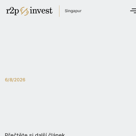
Úvod
Kdo jsme
Newsroom
Pro investory
Kontaktujte nás
6/8/2026
English
Česky
Globální web
Česká republika
Přečtěte si další článek