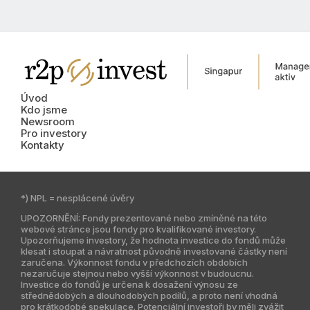
Úvod
Kdo jsme
Newsroom
Pro investory
Kontakty
*) NPL = nesplácené úvěry
UPOZORNĚNÍ: Fondy prezentované nebo zmíněné na této
webové stránce jsou fondy pro kvalifikované investory.
Upozorňujeme investory, že hodnota investice do fondů může
klesat i stoupat a návratnost původně investované částky není
zaručena. Výkonnost fondu v předchozích obdobích
nezaručuje stejnou nebo vyšší výkonnost v budoucnu.
Investice do fondů je určena k dosažení výnosu ze
střednědobých a dlouhodobých podílů, a proto není vhodná
pro krátkodobé spekulace. Potenciální investoři by měli zvážit