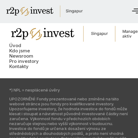
Úvod
Kdo jsme
Úvod
Newsroom
Kdo jsme
Newsroom
Pro investory
Pro investory
Kontakty
Kontaktujte nás
*) NPL = nesplácené úvěry
English
UPOZORNĚNÍ: Fondy prezentované nebo zmíněné na této
Česky
webové stránce jsou fondy pro kvalifikované investory.
Upozorňujeme investory, že hodnota investice do fondů může
klesat i stoupat a návratnost původně investované částky není
zaručena. Výkonnost fondu v předchozích obdobích
Globální web
nezaručuje stejnou nebo vyšší výkonnost v budoucnu.
Investice do fondů je určena k dosažení výnosu ze
Česká republika
střednědobých a dlouhodobých podílů, a proto není vhodná