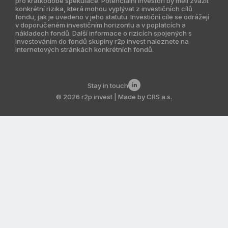
pro krátkodobé spekulace. Potenciální investoři by měli zvážit
konkrétní rizika, která mohou vyplývat z investičních cílů
Indie
fondu, jak je uvedeno v jeho statutu. Investiční cíle se odrážejí
v doporučeném investičním horizontu a v poplatcích a
Jižní Amerika
nákladech fondů. Další informace o rizicích spojených s
investováním do fondů skupiny r2p invest naleznete na
internetových stránkách konkrétních fondů.
Kazachstán
Stay in touch
© 2026 r2p invest | Made by
CRS a.s.