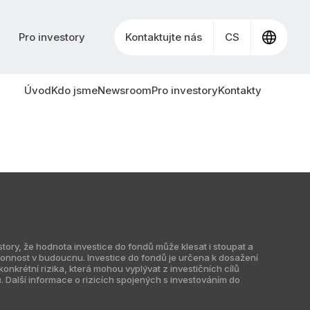
Pro investory
Kontaktujte nás
CS
Úvod
Kdo jsme
Newsroom
Pro investory
Kontakty
ry, že hodnota investice do fondů může klesat i stoupat a
nnost v budoucnu. Investice do fondů je určena k dosažení
nkrétní rizika, která mohou vyplývat z investičních cílů
ů. Další informace o rizicích spojených s investováním do