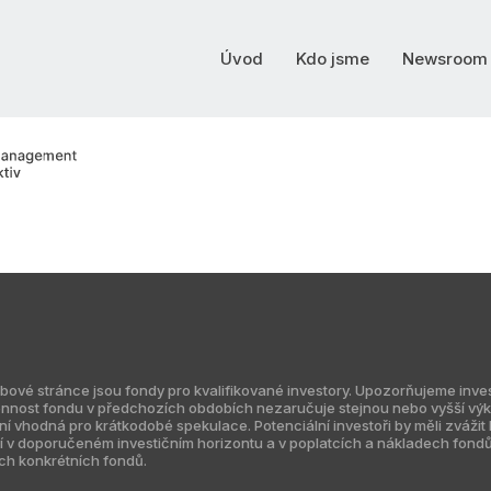
Úvod
Kdo jsme
Newsroom
 stránce jsou fondy pro kvalifikované investory. Upozorňujeme investo
nnost fondu v předchozích obdobích nezaručuje stejnou nebo vyšší výko
vhodná pro krátkodobé spekulace. Potenciální investoři by měli zvážit ko
žejí v doporučeném investičním horizontu a v poplatcích a nákladech fond
ch konkrétních fondů.