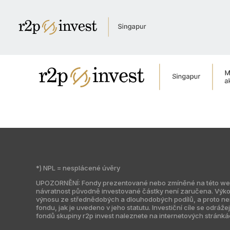
Úvod
Kdo jsme
Newsroom
Pro investory
Kontaktujte nás
English
Česky
Globální web
Česká republika
Indie
Jižní Amerika
Kazachstán
*) NPL = nesplácené úvěry
UPOZORNĚNÍ: Fondy prezentované nebo zmíněné na této webové
návratnost původně investované částky není zaručena. Výko
výnosu ze střednědobých a dlouhodobých podílů, a proto není 
fondu, jak je uvedeno v jeho statutu. Investiční cíle se odrá
fondů skupiny r2p invest naleznete na internetových stránká