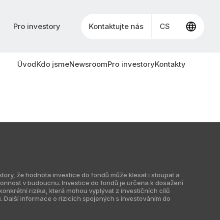
Pro investory
Kontaktujte nás
CS
Úvod
Kdo jsme
Newsroom
Pro investory
Kontakty
ry, že hodnota investice do fondů může klesat i stoupat a
nnost v budoucnu. Investice do fondů je určena k dosažení
nkrétní rizika, která mohou vyplývat z investičních cílů
ů. Další informace o rizicích spojených s investováním do