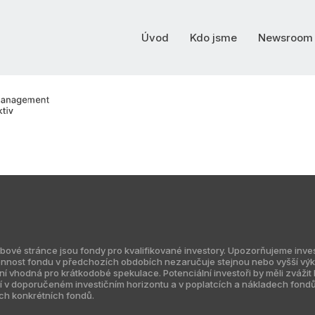
Úvod
Kdo jsme
Newsroom
 stránce jsou fondy pro kvalifikované investory. Upozorňujeme investo
nnost fondu v předchozích obdobích nezaručuje stejnou nebo vyšší výko
vhodná pro krátkodobé spekulace. Potenciální investoři by měli zvážit ko
žejí v doporučeném investičním horizontu a v poplatcích a nákladech fond
ch konkrétních fondů.