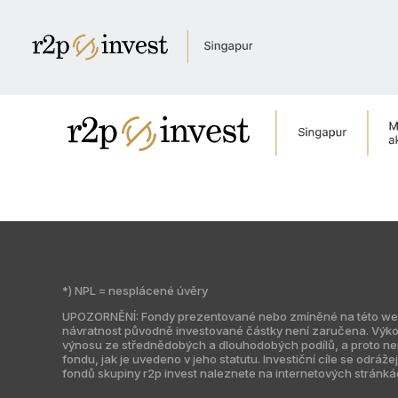
Úvod
Kdo jsme
Newsroom
Pro investory
Kontaktujte nás
English
Česky
Globální web
Česká republika
Indie
Jižní Amerika
Kazachstán
*) NPL = nesplácené úvěry
UPOZORNĚNÍ: Fondy prezentované nebo zmíněné na této webové
návratnost původně investované částky není zaručena. Výko
výnosu ze střednědobých a dlouhodobých podílů, a proto není 
fondu, jak je uvedeno v jeho statutu. Investiční cíle se odrá
fondů skupiny r2p invest naleznete na internetových stránká