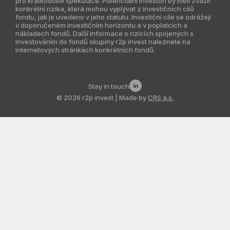
pro krátkodobé spekulace. Potenciální investoři by měli zvážit
konkrétní rizika, která mohou vyplývat z investičních cílů
Indie
fondu, jak je uvedeno v jeho statutu. Investiční cíle se odrážejí
v doporučeném investičním horizontu a v poplatcích a
Jižní Amerika
nákladech fondů. Další informace o rizicích spojených s
investováním do fondů skupiny r2p invest naleznete na
internetových stránkách konkrétních fondů.
Kazachstán
Stay in touch
© 2026 r2p invest | Made by
CRS a.s.