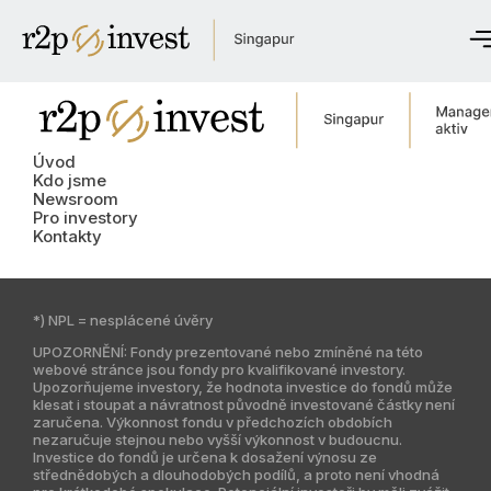
Úvod
Kdo jsme
Úvod
Newsroom
Kdo jsme
Newsroom
Pro investory
Pro investory
Kontakty
Kontaktujte nás
*) NPL = nesplácené úvěry
English
UPOZORNĚNÍ: Fondy prezentované nebo zmíněné na této
Česky
webové stránce jsou fondy pro kvalifikované investory.
Upozorňujeme investory, že hodnota investice do fondů může
klesat i stoupat a návratnost původně investované částky není
zaručena. Výkonnost fondu v předchozích obdobích
Globální web
nezaručuje stejnou nebo vyšší výkonnost v budoucnu.
Investice do fondů je určena k dosažení výnosu ze
Česká republika
střednědobých a dlouhodobých podílů, a proto není vhodná