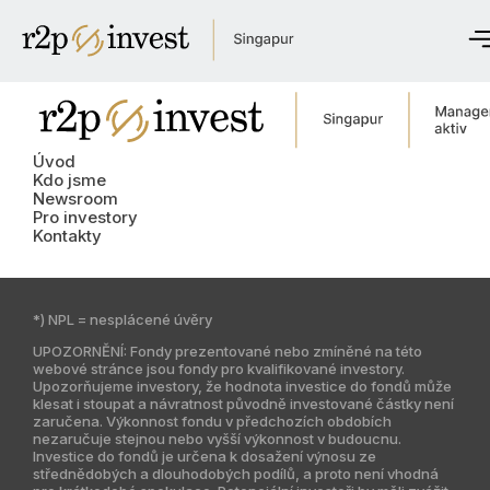
Úvod
Kdo jsme
Úvod
Newsroom
Kdo jsme
Newsroom
Pro investory
Pro investory
Kontakty
Kontaktujte nás
*) NPL = nesplácené úvěry
English
UPOZORNĚNÍ: Fondy prezentované nebo zmíněné na této
Česky
webové stránce jsou fondy pro kvalifikované investory.
Upozorňujeme investory, že hodnota investice do fondů může
klesat i stoupat a návratnost původně investované částky není
zaručena. Výkonnost fondu v předchozích obdobích
Globální web
nezaručuje stejnou nebo vyšší výkonnost v budoucnu.
Investice do fondů je určena k dosažení výnosu ze
Česká republika
střednědobých a dlouhodobých podílů, a proto není vhodná