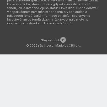
pro krátkodobé spekulace. Potenciální investoři by měli zvážit
konkrétní rizika, která mohou vyplývat z investičních cílů
Indie
fondu, jak je uvedeno v jeho statutu. Investiční cíle se odrážejí
v doporučeném investičním horizontu a v poplatcích a
Jižní Amerika
nákladech fondů. Další informace o rizicích spojených s
investováním do fondů skupiny r2p invest naleznete na
internetových stránkách konkrétních fondů.
Kazachstán
Stay in touch
© 2026 r2p invest | Made by
CRS a.s.